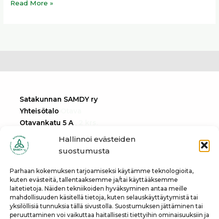
Read More »
Satakunnan SAMDY ry
Yhteisötalo
Otava
Otavankatu 5 A
, 2 krs.
28100 Pori
Hallinnoi evästeiden
suostumusta
Tietosuojaseloste
Parhaan kokemuksen tarjoamiseksi käytämme teknologioita,
kuten evästeitä, tallentaaksemme ja/tai käyttääksemme
laitetietoja. Näiden tekniikoiden hyväksyminen antaa meille
info@samdy.info
mahdollisuuden käsitellä tietoja, kuten selauskäyttäytymistä tai
yksilöllisiä tunnuksia tällä sivustolla. Suostumuksen jättäminen tai
peruuttaminen voi vaikuttaa haitallisesti tiettyihin ominaisuuksiin ja