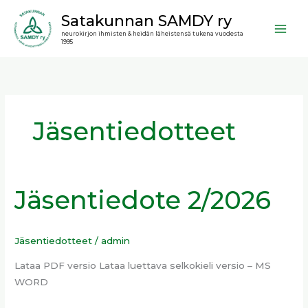
Siirry
Satakunnan SAMDY ry
sisältöön
neurokirjon ihmisten & heidän läheistensä tukena vuodesta
1995
Jäsentiedotteet
Jäsentiedote 2/2026
Jäsentiedote
2/2026
Jäsentiedotteet
/
admin
Lataa PDF versio Lataa luettava selkokieli versio – MS
WORD