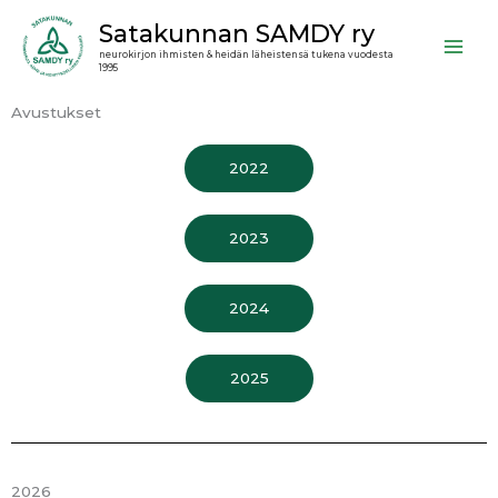
Siirry
Satakunnan SAMDY ry
sisältöön
neurokirjon ihmisten & heidän läheistensä tukena vuodesta
1995
Avustukset
2022
2023
2024
2025
2026