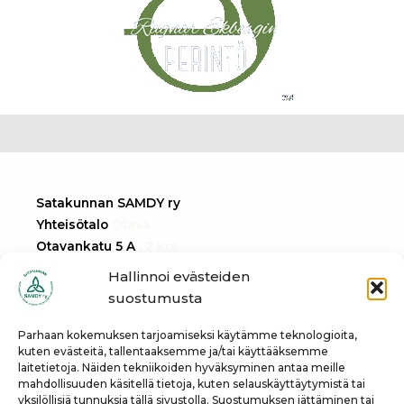
Satakunnan SAMDY ry
Yhteisötalo
Otava
Otavankatu 5 A
, 2 krs.
28100 Pori
Hallinnoi evästeiden
suostumusta
Tietosuojaseloste
Parhaan kokemuksen tarjoamiseksi käytämme teknologioita,
kuten evästeitä, tallentaaksemme ja/tai käyttääksemme
laitetietoja. Näiden tekniikoiden hyväksyminen antaa meille
info@samdy.info
mahdollisuuden käsitellä tietoja, kuten selauskäyttäytymistä tai
yksilöllisiä tunnuksia tällä sivustolla. Suostumuksen jättäminen tai