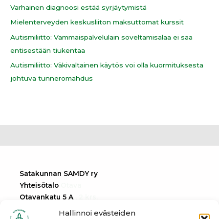
Varhainen diagnoosi estää syrjäytymistä
Mielenterveyden keskusliiton maksuttomat kurssit
Autismiliitto: Vammaispalvelulain soveltamisalaa ei saa
entisestään tiukentaa
Autismiliitto: Väkivaltainen käytös voi olla kuormituksesta
johtuva tunneromahdus
Satakunnan SAMDY ry
Yhteisötalo
Otava
Otavankatu 5 A
, 2 krs.
28100 Pori
Hallinnoi evästeiden