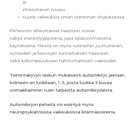
ja
stressitason nousu
suuria vaikeuksia oman toiminnan ohjauksessa.
Piirteistön aiheuttamat haasteet voivat
näkyä stereotyyppisenä, jopa epäsovinnaisena
käytöksenä. Yleistä on myös rutiineihin juuttuminen,
tunteiden ja kasvojen tunnistuksen haasteet
sekä kokonaisuuksien hahmottamisen vaikeudet.
Toimintakyvyn laskun mukaisesti autismikirjo jaetaan
kolmeen eri luokkaan, 1-3, joista luokka 3 kuvaa
voimakkaimmin tuen tarpeista
autismikirjolaista.
Autismikirjon piirteitä voi esiintyä myös
neuropsykiatrisissa vaikeuksissa liitännäisoireina.