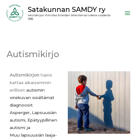
Siirry
Satakunnan SAMDY ry
sisältöön
neurokirjon ihmisten & heidän läheistensä tukena vuodesta
1995
Autismikirjo
Autismikirjon
häiriö
kattaa aikaisemmin
erilliset
autismin
oirekuvan sisältämät
diagnoosit:
Asperger,
Lapsuusiän
autismi, Epätyypillinen
autismi ja
Muu
lapsuusiän laaja-