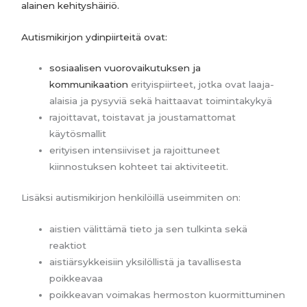
alainen kehityshäiriö.
Autismikirjon ydinpiirteitä ovat:
sosiaalisen vuorovaikutuksen ja
kommunikaation
erityispiirteet, jotka ovat laaja-
alaisia ja pysyviä sekä haittaavat toimintakykyä
rajoittavat, toistavat ja joustamattomat
käytösmallit
erityisen intensiiviset ja rajoittuneet
kiinnostuksen kohteet tai aktiviteetit.
Lisäksi autismikirjon henkilöillä useimmiten on:
aistien välittämä tieto ja sen tulkinta sekä
reaktiot
aistiärsykkeisiin yksilöllistä ja tavallisesta
poikkeavaa
poikkeavan voimakas hermoston kuormittuminen