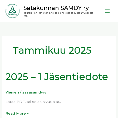
Siirry
Satakunnan SAMDY ry
sisältöön
neurokirjon ihmisten & heidän läheistensä tukena vuodesta
1995
Tammikuu 2025
2025 – 1 Jäsentiedote
2025
–
1
Yleinen
/
sasasamdyry
Jäsentiedote
Lataa PDF, tai selaa sivut alta…
Read More »