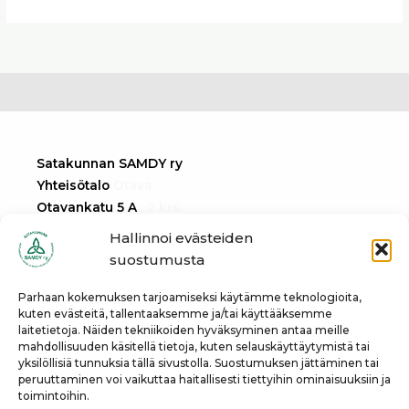
Satakunnan SAMDY ry
Yhteisötalo
Otava
Otavankatu 5 A
, 2 krs.
28100 Pori
Hallinnoi evästeiden
suostumusta
Tietosuojaseloste
Parhaan kokemuksen tarjoamiseksi käytämme teknologioita,
kuten evästeitä, tallentaaksemme ja/tai käyttääksemme
laitetietoja. Näiden tekniikoiden hyväksyminen antaa meille
info@samdy.info
mahdollisuuden käsitellä tietoja, kuten selauskäyttäytymistä tai
yksilöllisiä tunnuksia tällä sivustolla. Suostumuksen jättäminen tai
peruuttaminen voi vaikuttaa haitallisesti tiettyihin ominaisuuksiin ja
toimintoihin.
Vertaispuhelin
044 346 0898