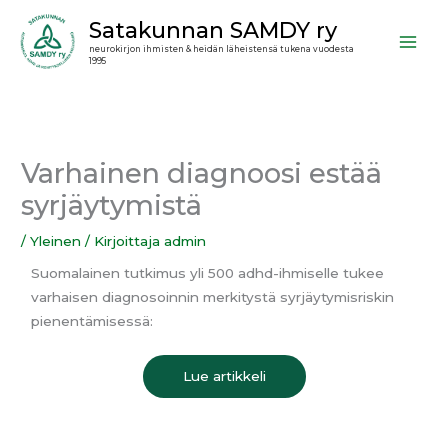
Siirry
Satakunnan SAMDY ry
sisältöön
neurokirjon ihmisten & heidän läheistensä tukena vuodesta
1995
Varhainen diagnoosi estää
syrjäytymistä
/
Yleinen
/ Kirjoittaja
admin
Suomalainen tutkimus yli 500 adhd-ihmiselle tukee
varhaisen diagnosoinnin merkitystä syrjäytymisriskin
pienentämisessä:
Lue artikkeli