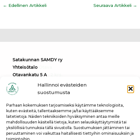
←
Edellinen Artikkeli
Seuraava Artikkeli
→
Satakunnan SAMDY ry
Yhteisötalo
Otava
Otavankatu 5 A
, 2 krs.
28100 Pori
Hallinnoi evästeiden
suostumusta
Tietosuojaseloste
Parhaan kokemuksen tarjoamiseksi käytämme teknologioita,
kuten evästeitä, tallentaaksemme ja/tai käyttääksemme
laitetietoja. Näiden tekniikoiden hyväksyminen antaa meille
info@samdy.info
mahdollisuuden käsitellä tietoja, kuten selauskäyttäytymistä tai
yksilöllisiä tunnuksia tällä sivustolla. Suostumuksen jättäminen tai
peruuttaminen voi vaikuttaa haitallisesti tiettyihin ominaisuuksiin ja
toimintoihin.